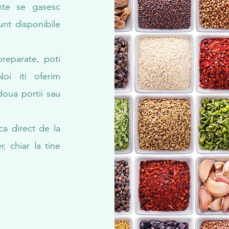
ente se gasesc
unt disponibile
preparate, poti
oi iti oferim
doua portii sau
ica direct de la
r, chiar la tine