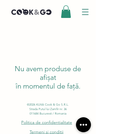
Nu avem produse de
afișat
în momentul de față.
©2026 KUXA Cook & Go S.R.L.
Strada Putul lui Zamfir nr. 36
011684 Bucuresti / Romania
Politica de confidentialitate
Termeni si conditii