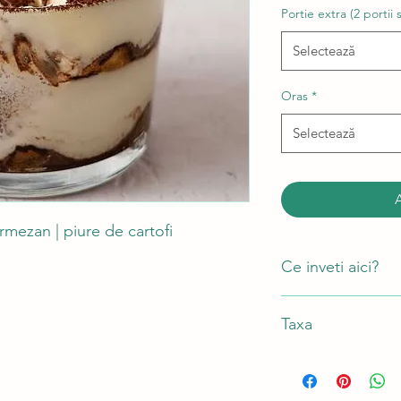
Portie extra (2 portii 
Selectează
Oras
*
Selectează
rmezan | piure de cartofi
Ce inveti aici?
Cum sa gatesti pi
Taxa
Cum sa prepari o 
Cum sa faci un piu
Cum sa prepari un
Participant - 275 lei (
Cum sa faci mouss
Portie extra - 60 lei
mascarpone.