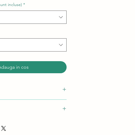
sunt incluse)
*
Adauga in cos
ept de pui suculent:
crusta de parmezan pentru carne;
re de cartofi corect;
 pandispan pentru tiramisu;
include 2 portii)
e-ul de cafea pe baza de