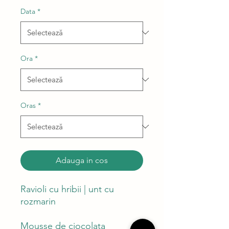
Data
*
Ora
*
Oras
*
Adauga in cos
Ravioli cu hribii | unt cu
rozmarin
Mousse de ciocolata