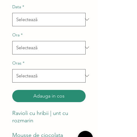
Data
*
Ora
*
Oras
*
Adauga in cos
Ravioli cu hribii | unt cu
rozmarin
Mousse de ciocolata