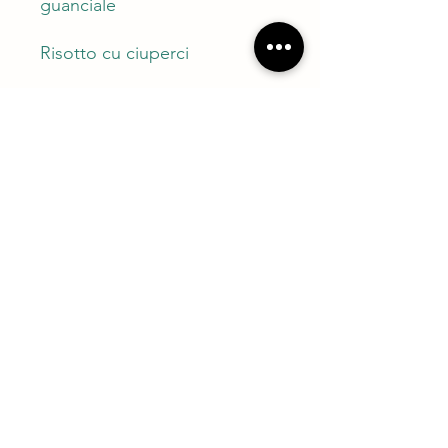
guanciale
Risotto cu ciuperci
Ce inveti aici?
Cum sa gatesti o supa de cartofi
Taxa
foarte aromat;
Cum sa curati ciuperci corect;
Cum sa gatesti un risotto corect si
Participant - 275 lei (include 2 portii)
al dente cu ciuperci;
Portie extra - 60 lei
Cum să prajesti ciupercile fara sa
se scurga apa.
©2026 KUXA Cook & Go S.R.L.
Strada Putul lui Zamfir nr. 36
011684 Bucuresti / Romania
Politica de confidentialitate
Termeni si conditii