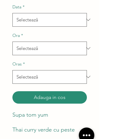
Data
*
Ora
*
Oras
*
Adauga in cos
Supa tom yum
Thai curry verde cu peste