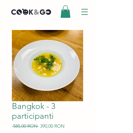
Bangkok - 3
participanti
Preț
Preț
 585,00 RON 
390,00 RON
normal
redus