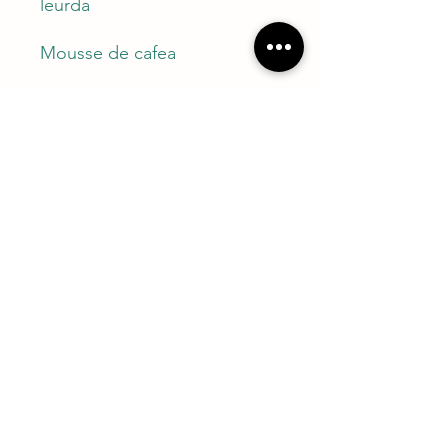
leurda
Mousse de cafea
Ce inveti aici?
Cum sa prepari aluatul pentru
Taxa
paste;
Cum sa faci ravioli proaspete;
Cum sa prepar umplutura de
Participant - 195 lei (include 2 portii)
creveti;
Portie extra - 60 lei
Cum sa faci sos pesto cu leurda;
Cum sa prepari mousse-ul de
©2026 KUXA Cook & Go S.R.L.
cafea.
Strada Putul lui Zamfir nr. 36
011684 Bucuresti / Romania
Politica de confidentialitate
Termeni si conditii