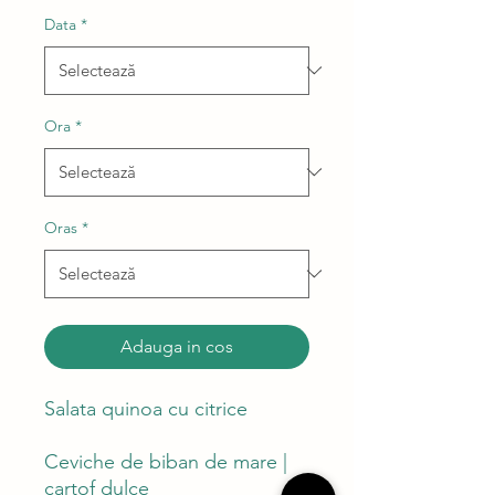
Data
*
Ora
*
Oras
*
Adauga in cos
Salata quinoa cu citrice
Ceviche de biban de mare |
cartof dulce