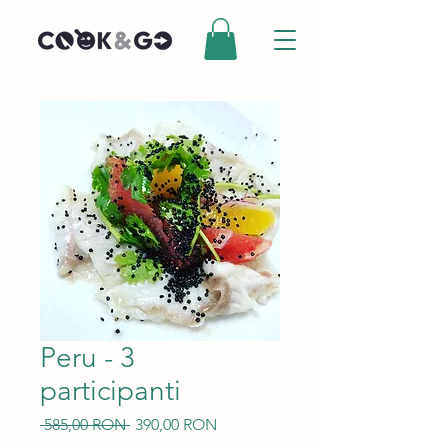
Peru - 3
participanti
Preț
Preț
 585,00 RON 
390,00 RON
normal
redus