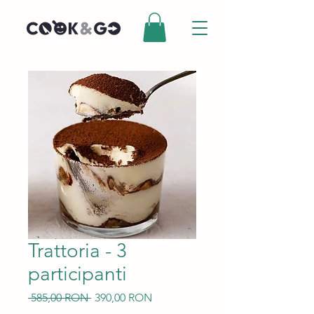
Trattoria - 3
participanti
Preț
Preț
 585,00 RON 
390,00 RON
normal
redus