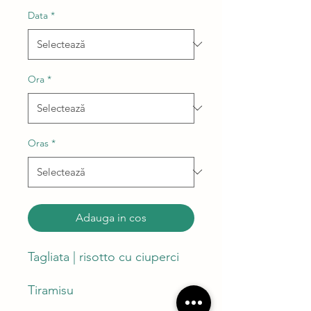
Data
*
Ora
*
Oras
*
Adauga in cos
Tagliata | risotto cu ciuperci
Tiramisu