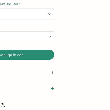
sunt incluse)
*
Adauga in cos
un dal de linte rapid si 100%
estec de mirodenii pentru pork
include 2 portii)
 orez basmati corect.