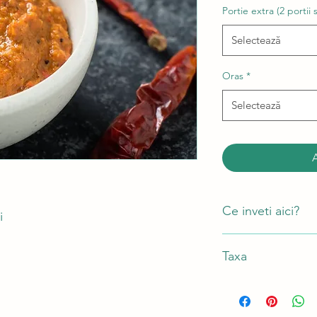
Portie extra (2 portii 
Selectează
Oras
*
Selectează
Ce inveti aici?
i
Cum sa pregatesti 
Taxa
vegan;
Cum sa faci un am
vindaloo;
Participant - 275 lei (
Cum sa prepari un
Portie extra - 60 lei